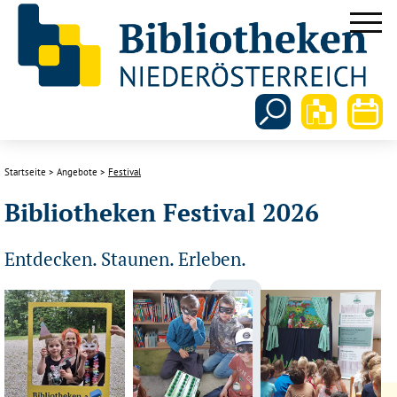
Startseite
Angebote
Festival
Bibliotheken Festival 2026
Entdecken. Staunen. Erleben.
Lesepicknick in der
Öffentliche Bücherei
Stadtbibliothek
Stadtbücherei
Pillichsdorf –
Purkersdorf –
Infothek Gloggnitz –
Bibliotheken Festival
Bibliotheken Festival
Bibliotheken Festival
NÖ 2025
NÖ 2025
NÖ 2025